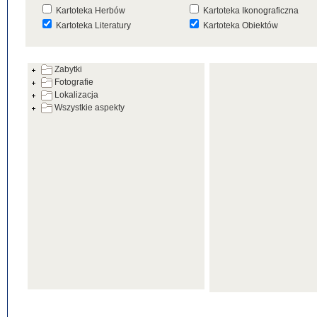
Kartoteka Herbów
Kartoteka Ikonograficzna
Kartoteka Literatury
Kartoteka Obiektów
Kartoteka Prac Badawczych
Kartoteka Punktów Mapowyc
Zabytki
Kartoteka Warsztatów
Kartoteka Wydarzeń
Fotografie
Kartoteka Zabytków
Kartoteka Zespołów
Lokalizacja
Architektonicznych
Wszystkie aspekty