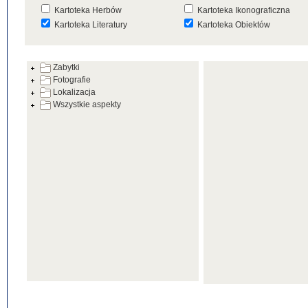
Kartoteka Herbów
Kartoteka Ikonograficzna
Kartoteka Literatury
Kartoteka Obiektów
Kartoteka Prac Badawczych
Kartoteka Punktów Mapowyc
Zabytki
Kartoteka Warsztatów
Kartoteka Wydarzeń
Fotografie
Kartoteka Zabytków
Kartoteka Zespołów
Lokalizacja
Architektonicznych
Wszystkie aspekty