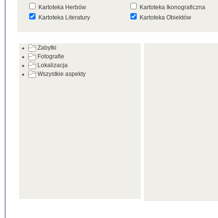
Kartoteka Herbów
Kartoteka Ikonograficzna
Kartoteka Literatury
Kartoteka Obiektów
Kartoteka Prac Badawczych
Kartoteka Punktów Mapowyc
Zabytki
Kartoteka Warsztatów
Kartoteka Wydarzeń
Fotografie
Kartoteka Zabytków
Kartoteka Zespołów
Lokalizacja
Architektonicznych
Wszystkie aspekty