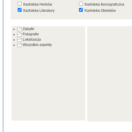
Kartoteka Herbów
Kartoteka Ikonograficzna
Kartoteka Literatury
Kartoteka Obiektów
Kartoteka Prac Badawczych
Kartoteka Punktów Mapowyc
Zabytki
Kartoteka Warsztatów
Kartoteka Wydarzeń
Fotografie
Kartoteka Zabytków
Kartoteka Zespołów
Lokalizacja
Architektonicznych
Wszystkie aspekty