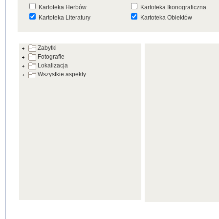
Kartoteka Herbów
Kartoteka Ikonograficzna
Kartoteka Literatury
Kartoteka Obiektów
Kartoteka Prac Badawczych
Kartoteka Punktów Mapowyc
Zabytki
Kartoteka Warsztatów
Kartoteka Wydarzeń
Fotografie
Kartoteka Zabytków
Kartoteka Zespołów
Lokalizacja
Architektonicznych
Wszystkie aspekty