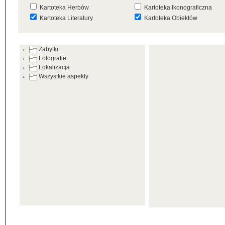
Kartoteka Herbów
Kartoteka Ikonograficzna
Kartoteka Literatury
Kartoteka Obiektów
Kartoteka Prac Badawczych
Kartoteka Punktów Mapowyc
Zabytki
Kartoteka Warsztatów
Kartoteka Wydarzeń
Fotografie
Kartoteka Zabytków
Kartoteka Zespołów
Lokalizacja
Architektonicznych
Wszystkie aspekty