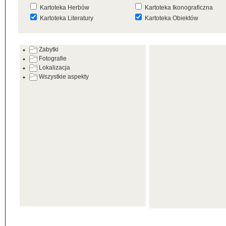
Kartoteka Herbów
Kartoteka Ikonograficzna
Kartoteka Literatury
Kartoteka Obiektów
Kartoteka Prac Badawczych
Kartoteka Punktów Mapowyc
Zabytki
Kartoteka Warsztatów
Kartoteka Wydarzeń
Fotografie
Kartoteka Zabytków
Kartoteka Zespołów
Lokalizacja
Architektonicznych
Wszystkie aspekty