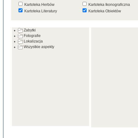
Kartoteka Herbów
Kartoteka Ikonograficzna
Kartoteka Literatury
Kartoteka Obiektów
Kartoteka Prac Badawczych
Kartoteka Punktów Mapowyc
Zabytki
Kartoteka Warsztatów
Kartoteka Wydarzeń
Fotografie
Kartoteka Zabytków
Kartoteka Zespołów
Lokalizacja
Architektonicznych
Wszystkie aspekty