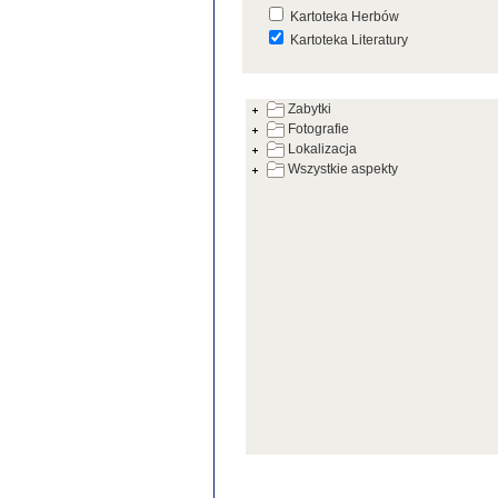
Kartoteka Herbów
Kartoteka Literatury
Kartoteka Prac Badawczych
Zabytki
Kartoteka Warsztatów
Fotografie
Kartoteka Zabytków
Lokalizacja
Wszystkie aspekty