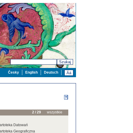
Szukaj
Česky
English
Deutsch
2 / 29
wszystkie
artoteka Datowań
artoteka Geograficzna