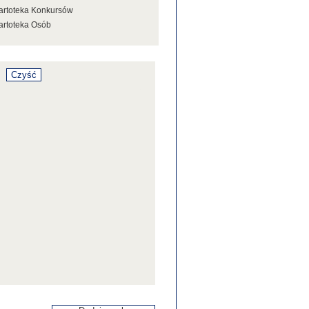
artoteka Konkursów
artoteka Osób
artoteka Stowarzyszeń
artoteka Tezaurusa
artoteka Wystaw
artoteka Źródeł