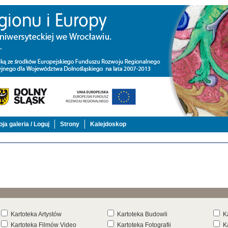
ja galeria / Loguj
Strony
Kalejdoskop
Kartoteka Artystów
Kartoteka Budowli
K
Kartoteka Filmów Video
Kartoteka Fotografii
K