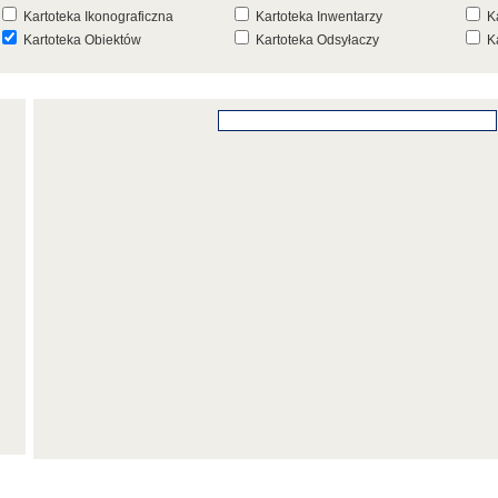
Kartoteka Ikonograficzna
Kartoteka Inwentarzy
K
Kartoteka Obiektów
Kartoteka Odsyłaczy
K
Kartoteka Punktów Mapowych
Kartoteka Stanowisk
K
Archeologicznych
K
Kartoteka Wydarzeń
Kartoteka Wydarzeń Inwentarza
K
Kartoteka Zespołów
Kartoteka Znaków, Stempli i Punc
K
Architektonicznych