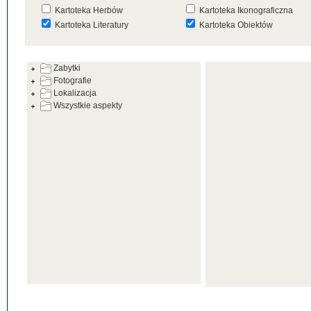
Kartoteka Herbów
Kartoteka Ikonograficzna
Kartoteka Literatury
Kartoteka Obiektów
Kartoteka Prac Badawczych
Kartoteka Punktów Mapowyc
Zabytki
Kartoteka Warsztatów
Kartoteka Wydarzeń
Fotografie
Kartoteka Zabytków
Kartoteka Zespołów
Lokalizacja
Architektonicznych
Wszystkie aspekty