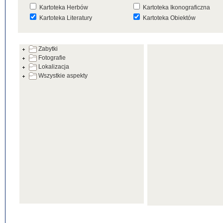
Kartoteka Herbów
Kartoteka Ikonograficzna
Kartoteka Literatury
Kartoteka Obiektów
Kartoteka Prac Badawczych
Kartoteka Punktów Mapowyc
Zabytki
Kartoteka Warsztatów
Kartoteka Wydarzeń
Fotografie
Kartoteka Zabytków
Kartoteka Zespołów
Lokalizacja
Architektonicznych
Wszystkie aspekty