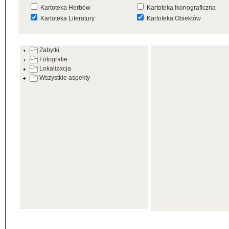
Kartoteka Herbów
Kartoteka Ikonograficzna
Kartoteka Literatury
Kartoteka Obiektów
Kartoteka Prac Badawczych
Kartoteka Punktów Mapowyc
Zabytki
Kartoteka Warsztatów
Kartoteka Wydarzeń
Fotografie
Kartoteka Zabytków
Kartoteka Zespołów
Lokalizacja
Architektonicznych
Wszystkie aspekty