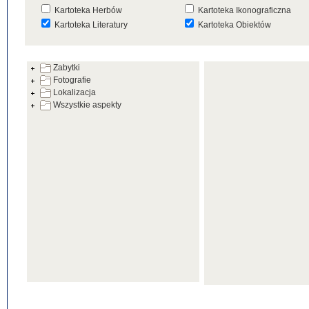
Kartoteka Herbów
Kartoteka Ikonograficzna
Kartoteka Literatury
Kartoteka Obiektów
Kartoteka Prac Badawczych
Kartoteka Punktów Mapowyc
Zabytki
Kartoteka Warsztatów
Kartoteka Wydarzeń
Fotografie
Kartoteka Zabytków
Kartoteka Zespołów
Lokalizacja
Architektonicznych
Wszystkie aspekty