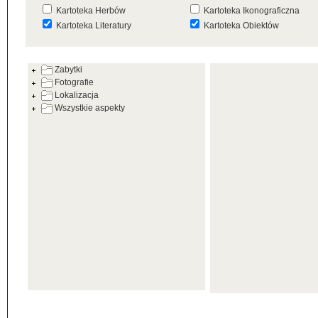
Kartoteka Herbów
Kartoteka Ikonograficzna
Kartoteka Literatury
Kartoteka Obiektów
Kartoteka Prac Badawczych
Kartoteka Punktów Mapowyc
Zabytki
Kartoteka Warsztatów
Kartoteka Wydarzeń
Fotografie
Kartoteka Zabytków
Kartoteka Zespołów
Lokalizacja
Architektonicznych
Wszystkie aspekty