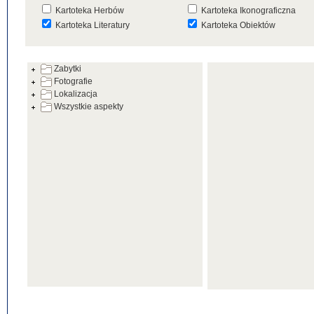
Kartoteka Herbów
Kartoteka Ikonograficzna
Kartoteka Literatury
Kartoteka Obiektów
Kartoteka Prac Badawczych
Kartoteka Punktów Mapowyc
Zabytki
Kartoteka Warsztatów
Kartoteka Wydarzeń
Fotografie
Kartoteka Zabytków
Kartoteka Zespołów
Lokalizacja
Architektonicznych
Wszystkie aspekty