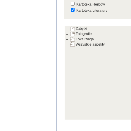
Kartoteka Herbów
Kartoteka Literatury
Kartoteka Prac Badawczych
Zabytki
Kartoteka Warsztatów
Fotografie
Kartoteka Zabytków
Lokalizacja
Wszystkie aspekty