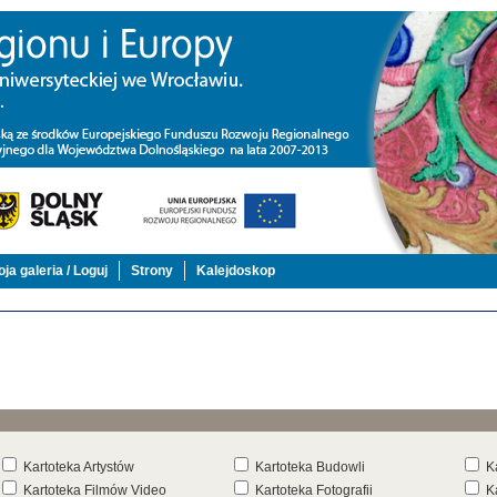
ja galeria / Loguj
Strony
Kalejdoskop
Kartoteka Artystów
Kartoteka Budowli
K
Kartoteka Filmów Video
Kartoteka Fotografii
K