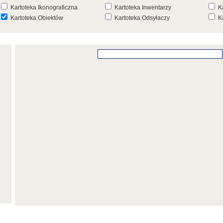
Kartoteka Ikonograficzna
Kartoteka Inwentarzy
K
Kartoteka Obiektów
Kartoteka Odsyłaczy
K
Kartoteka Punktów Mapowych
Kartoteka Stanowisk
K
Archeologicznych
K
Kartoteka Wydarzeń
Kartoteka Wydarzeń Inwentarza
K
Kartoteka Zespołów
Kartoteka Znaków, Stempli i Punc
K
Architektonicznych