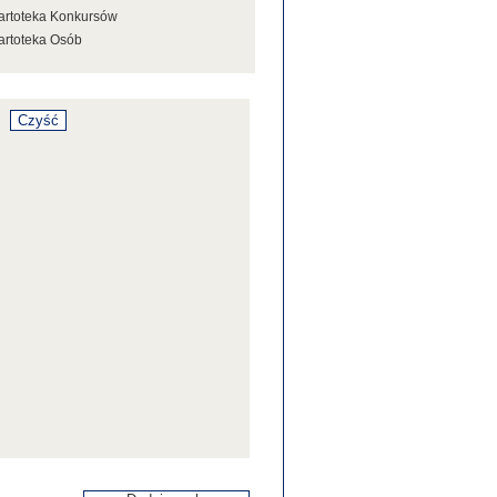
artoteka Konkursów
artoteka Osób
artoteka Stowarzyszeń
artoteka Tezaurusa
artoteka Wystaw
artoteka Źródeł