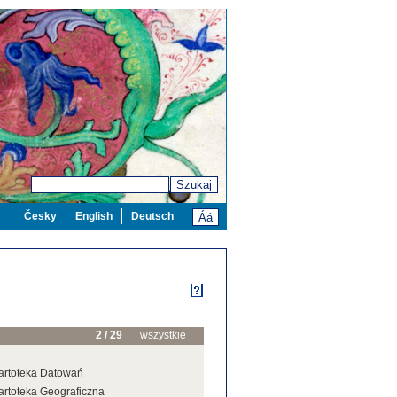
Szukaj
Česky
English
Deutsch
2 / 29
wszystkie
artoteka Datowań
artoteka Geograficzna