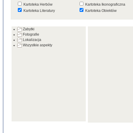
Kartoteka Herbów
Kartoteka Ikonograficzna
Kartoteka Literatury
Kartoteka Obiektów
Kartoteka Prac Badawczych
Kartoteka Punktów Mapowyc
Zabytki
Kartoteka Warsztatów
Kartoteka Wydarzeń
Fotografie
Kartoteka Zabytków
Kartoteka Zespołów
Lokalizacja
Architektonicznych
Wszystkie aspekty