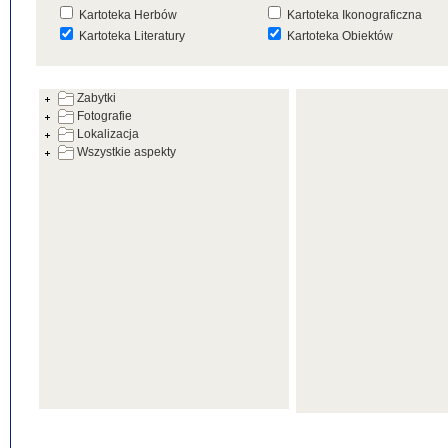
Kartoteka Herbów
Kartoteka Ikonograficzna
Kartoteka Literatury
Kartoteka Obiektów
Kartoteka Prac Badawczych
Kartoteka Punktów Mapowyc
Zabytki
Kartoteka Warsztatów
Kartoteka Wydarzeń
Fotografie
Kartoteka Zabytków
Kartoteka Zespołów
Lokalizacja
Architektonicznych
Wszystkie aspekty