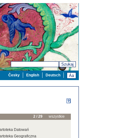
Szukaj
Česky
English
Deutsch
2 / 29
wszystkie
artoteka Datowań
artoteka Geograficzna