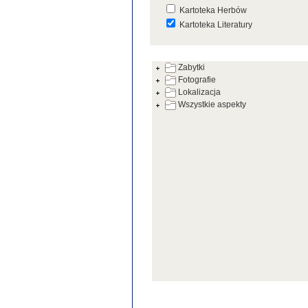
Kartoteka Herbów
Kartoteka Literatury
Kartoteka Prac Badawczych
Zabytki
Kartoteka Warsztatów
Fotografie
Kartoteka Zabytków
Lokalizacja
Wszystkie aspekty