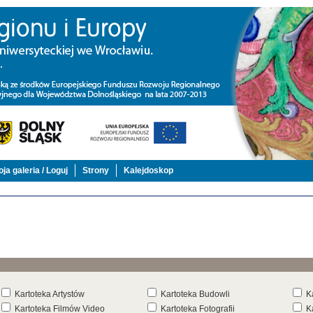
ja galeria / Loguj
Strony
Kalejdoskop
Kartoteka Artystów
Kartoteka Budowli
K
Kartoteka Filmów Video
Kartoteka Fotografii
K