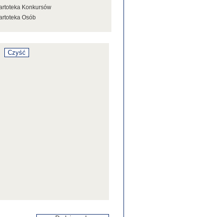
artoteka Konkursów
artoteka Osób
artoteka Stowarzyszeń
artoteka Tezaurusa
artoteka Wystaw
artoteka Źródeł