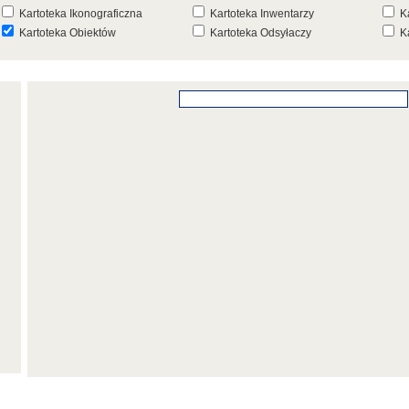
Kartoteka Ikonograficzna
Kartoteka Inwentarzy
K
Kartoteka Obiektów
Kartoteka Odsyłaczy
K
Kartoteka Punktów Mapowych
Kartoteka Stanowisk
K
Archeologicznych
K
Kartoteka Wydarzeń
Kartoteka Wydarzeń Inwentarza
K
Kartoteka Zespołów
Kartoteka Znaków, Stempli i Punc
K
Architektonicznych