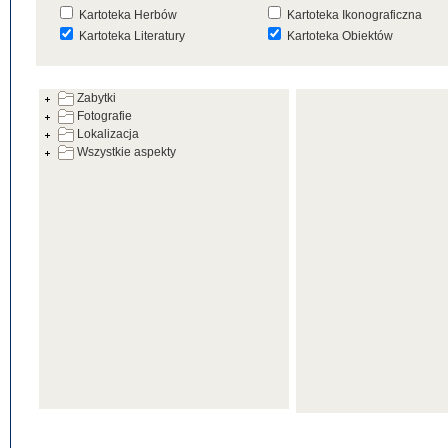
Kartoteka Herbów
Kartoteka Ikonograficzna
Kartoteka Literatury
Kartoteka Obiektów
Kartoteka Prac Badawczych
Kartoteka Punktów Mapowyc
Zabytki
Kartoteka Warsztatów
Kartoteka Wydarzeń
Fotografie
Kartoteka Zabytków
Kartoteka Zespołów
Lokalizacja
Architektonicznych
Wszystkie aspekty