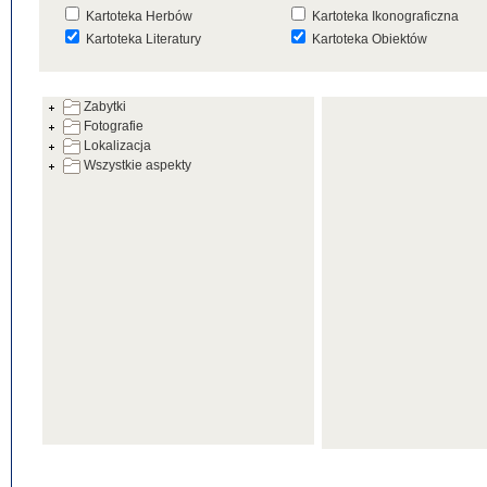
Kartoteka Herbów
Kartoteka Ikonograficzna
Kartoteka Literatury
Kartoteka Obiektów
Kartoteka Prac Badawczych
Kartoteka Punktów Mapowyc
Zabytki
Kartoteka Warsztatów
Kartoteka Wydarzeń
Fotografie
Kartoteka Zabytków
Kartoteka Zespołów
Lokalizacja
Architektonicznych
Wszystkie aspekty