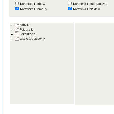
Kartoteka Herbów
Kartoteka Ikonograficzna
Kartoteka Literatury
Kartoteka Obiektów
Kartoteka Prac Badawczych
Kartoteka Punktów Mapowyc
Zabytki
Kartoteka Warsztatów
Kartoteka Wydarzeń
Fotografie
Kartoteka Zabytków
Kartoteka Zespołów
Lokalizacja
Architektonicznych
Wszystkie aspekty