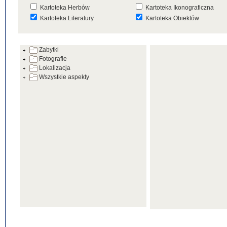
Kartoteka Herbów
Kartoteka Ikonograficzna
Kartoteka Literatury
Kartoteka Obiektów
Kartoteka Prac Badawczych
Kartoteka Punktów Mapowyc
Zabytki
Kartoteka Warsztatów
Kartoteka Wydarzeń
Fotografie
Kartoteka Zabytków
Kartoteka Zespołów
Lokalizacja
Architektonicznych
Wszystkie aspekty