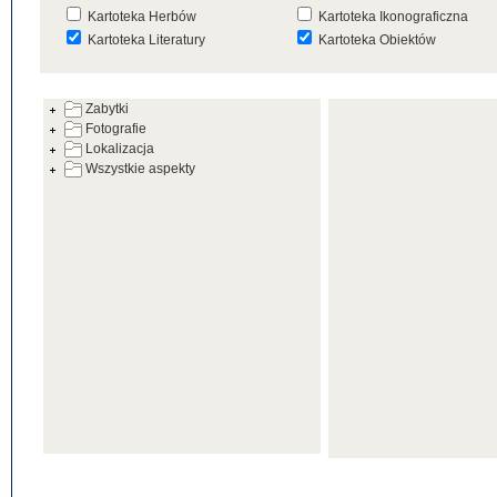
Kartoteka Herbów
Kartoteka Ikonograficzna
Kartoteka Literatury
Kartoteka Obiektów
Kartoteka Prac Badawczych
Kartoteka Punktów Mapowyc
Zabytki
Kartoteka Warsztatów
Kartoteka Wydarzeń
Fotografie
Kartoteka Zabytków
Kartoteka Zespołów
Lokalizacja
Architektonicznych
Wszystkie aspekty