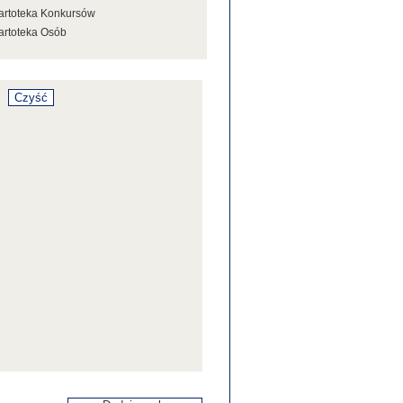
artoteka Konkursów
artoteka Osób
artoteka Stowarzyszeń
artoteka Tezaurusa
artoteka Wystaw
artoteka Źródeł