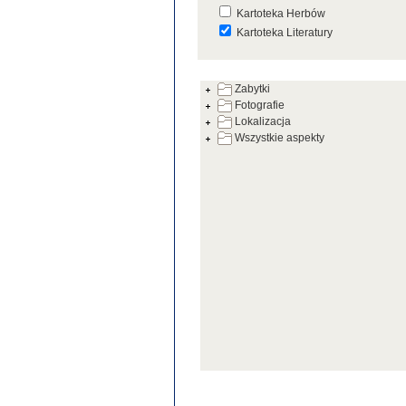
Kartoteka Herbów
Kartoteka Literatury
Kartoteka Prac Badawczych
Zabytki
Kartoteka Warsztatów
Fotografie
Kartoteka Zabytków
Lokalizacja
Wszystkie aspekty