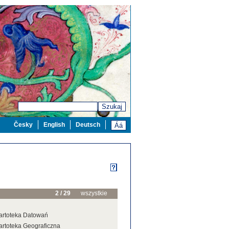
Szukaj
Česky
English
Deutsch
2 / 29
wszystkie
artoteka Datowań
artoteka Geograficzna