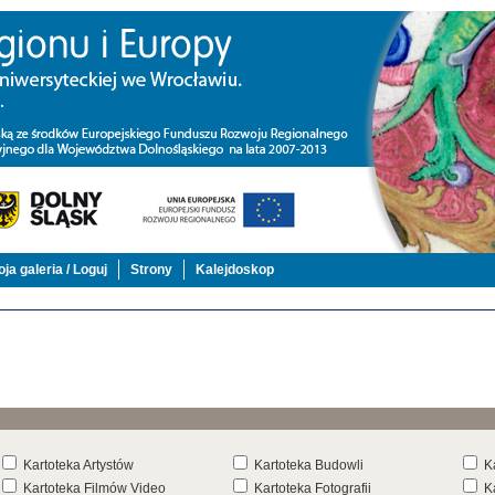
ja galeria / Loguj
Strony
Kalejdoskop
Kartoteka Artystów
Kartoteka Budowli
K
Kartoteka Filmów Video
Kartoteka Fotografii
K