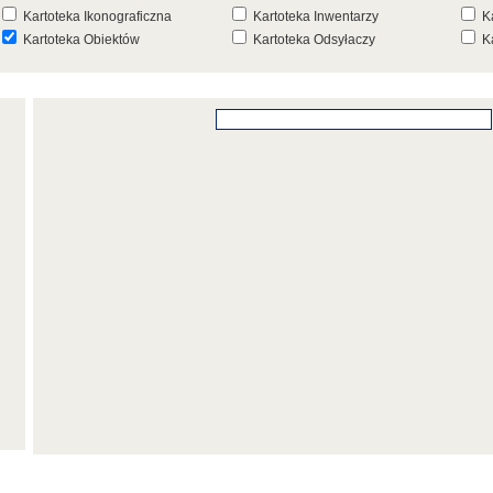
Kartoteka Ikonograficzna
Kartoteka Inwentarzy
K
Kartoteka Obiektów
Kartoteka Odsyłaczy
K
Kartoteka Punktów Mapowych
Kartoteka Stanowisk
K
Archeologicznych
K
Kartoteka Wydarzeń
Kartoteka Wydarzeń Inwentarza
K
Kartoteka Zespołów
Kartoteka Znaków, Stempli i Punc
K
Architektonicznych