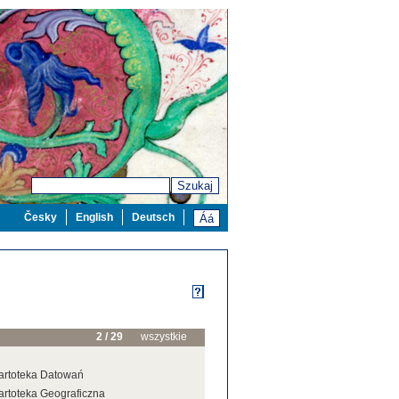
Szukaj
Česky
English
Deutsch
2 / 29
wszystkie
artoteka Datowań
artoteka Geograficzna