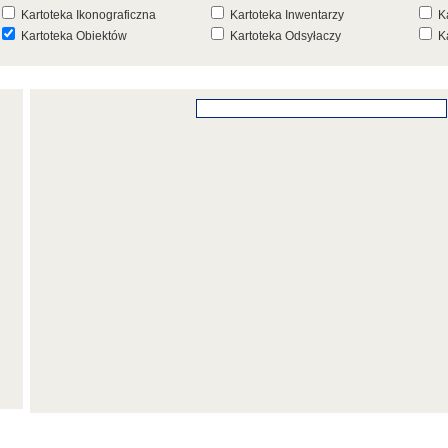
Kartoteka Ikonograficzna
Kartoteka Inwentarzy
K
Kartoteka Obiektów
Kartoteka Odsyłaczy
K
Kartoteka Punktów Mapowych
Kartoteka Stanowisk
K
Archeologicznych
K
Kartoteka Wydarzeń
Kartoteka Wydarzeń Inwentarza
K
Kartoteka Zespołów
Kartoteka Znaków, Stempli i Punc
K
Architektonicznych