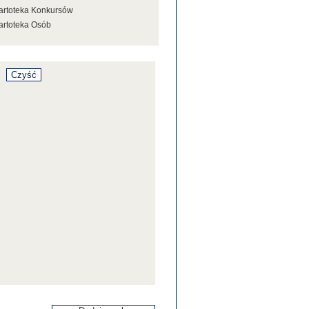
artoteka Konkursów
artoteka Osób
artoteka Stowarzyszeń
artoteka Tezaurusa
artoteka Wystaw
artoteka Źródeł