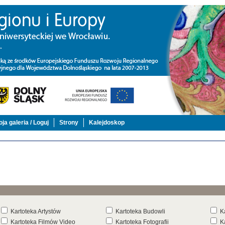
ja galeria / Loguj
Strony
Kalejdoskop
Kartoteka Artystów
Kartoteka Budowli
K
Kartoteka Filmów Video
Kartoteka Fotografii
K