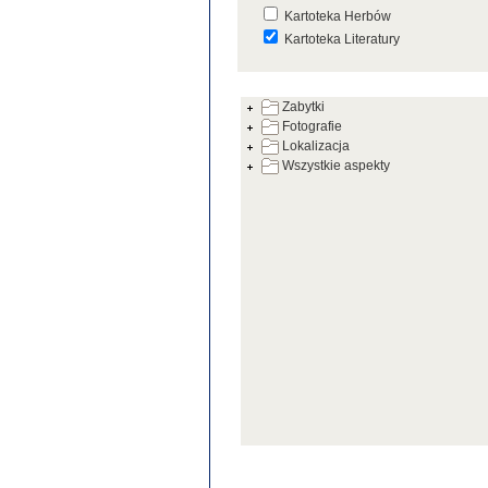
Kartoteka Herbów
Kartoteka Literatury
Kartoteka Prac Badawczych
Zabytki
Kartoteka Warsztatów
Fotografie
Kartoteka Zabytków
Lokalizacja
Wszystkie aspekty