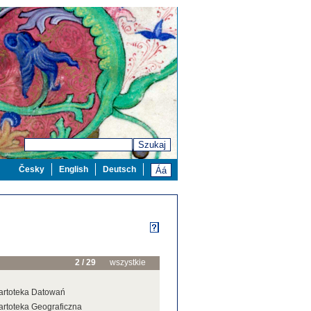
Szukaj
Česky
English
Deutsch
2 / 29
wszystkie
artoteka Datowań
artoteka Geograficzna