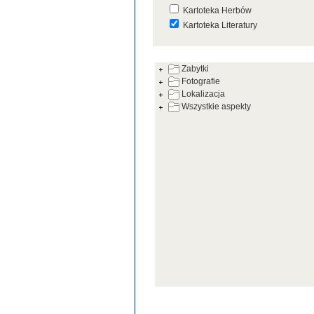
Kartoteka Herbów
Kartoteka Literatury
Kartoteka Prac Badawczych
Zabytki
Kartoteka Warsztatów
Fotografie
Kartoteka Zabytków
Lokalizacja
Wszystkie aspekty