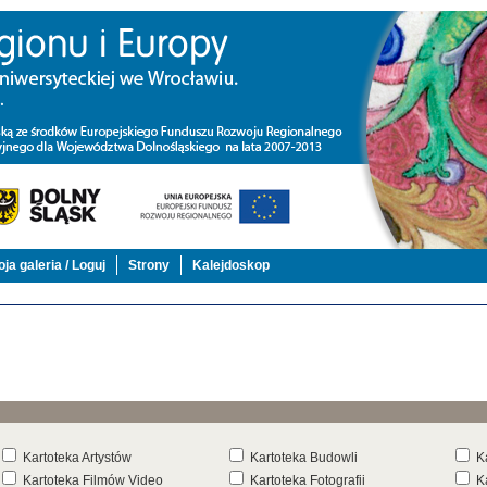
ja galeria / Loguj
Strony
Kalejdoskop
Kartoteka Artystów
Kartoteka Budowli
K
Kartoteka Filmów Video
Kartoteka Fotografii
K