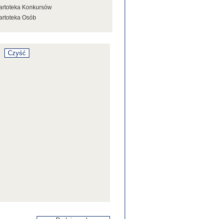
artoteka Konkursów
artoteka Osób
artoteka Stowarzyszeń
artoteka Tezaurusa
artoteka Wystaw
artoteka Źródeł