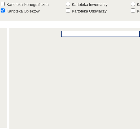
Kartoteka Ikonograficzna
Kartoteka Inwentarzy
K
Kartoteka Obiektów
Kartoteka Odsyłaczy
K
Kartoteka Punktów Mapowych
Kartoteka Stanowisk
K
Archeologicznych
K
Kartoteka Wydarzeń
Kartoteka Wydarzeń Inwentarza
K
Kartoteka Zespołów
Kartoteka Znaków, Stempli i Punc
K
Architektonicznych