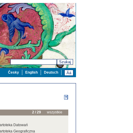
Szukaj
Česky
English
Deutsch
2 / 29
wszystkie
artoteka Datowań
artoteka Geograficzna