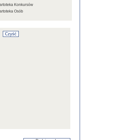
artoteka Konkursów
artoteka Osób
artoteka Stowarzyszeń
artoteka Tezaurusa
artoteka Wystaw
artoteka Źródeł