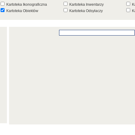
Kartoteka Ikonograficzna
Kartoteka Inwentarzy
K
Kartoteka Obiektów
Kartoteka Odsyłaczy
K
Kartoteka Punktów Mapowych
Kartoteka Stanowisk
K
Archeologicznych
K
Kartoteka Wydarzeń
Kartoteka Wydarzeń Inwentarza
K
Kartoteka Zespołów
Kartoteka Znaków, Stempli i Punc
K
Architektonicznych