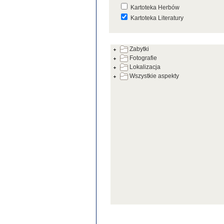
Kartoteka Herbów
Kartoteka Literatury
Kartoteka Prac Badawczych
Zabytki
Kartoteka Warsztatów
Fotografie
Kartoteka Zabytków
Lokalizacja
Wszystkie aspekty