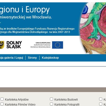
ja galeria / Loguj
Strony
Kalejdoskop
Kartoteka Artystów
Kartoteka Budowli
K
Kartoteka Filmów Video
Kartoteka Fotografii
K