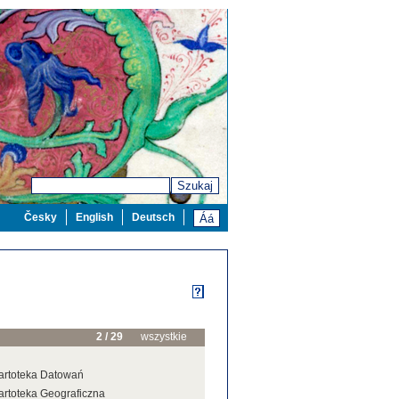
Szukaj
Česky
English
Deutsch
2 / 29
wszystkie
artoteka Datowań
artoteka Geograficzna