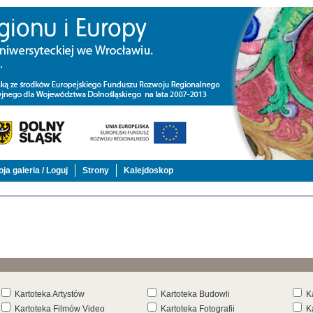
ja galeria / Loguj
Strony
Kalejdoskop
Kartoteka Artystów
Kartoteka Budowli
K
Kartoteka Filmów Video
Kartoteka Fotografii
K