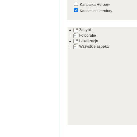
Kartoteka Herbów
Kartoteka Literatury
Kartoteka Prac Badawczych
Zabytki
Kartoteka Warsztatów
Fotografie
Kartoteka Zabytków
Lokalizacja
Wszystkie aspekty