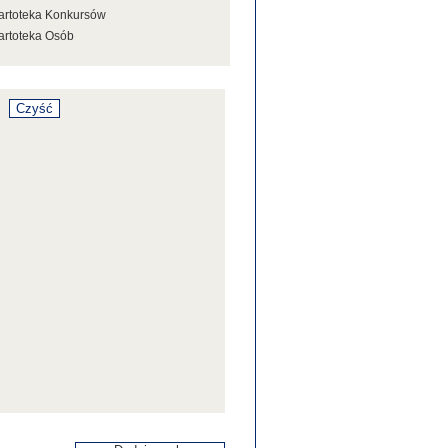
artoteka Konkursów
artoteka Osób
artoteka Stowarzyszeń
artoteka Tezaurusa
artoteka Wystaw
artoteka Źródeł