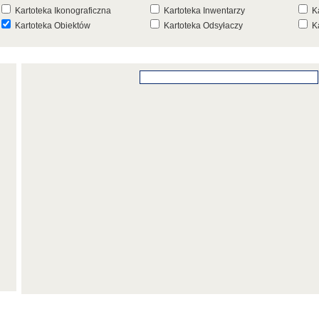
Kartoteka Ikonograficzna
Kartoteka Inwentarzy
K
Kartoteka Obiektów
Kartoteka Odsyłaczy
K
Kartoteka Punktów Mapowych
Kartoteka Stanowisk
K
Archeologicznych
K
Kartoteka Wydarzeń
Kartoteka Wydarzeń Inwentarza
K
Kartoteka Zespołów
Kartoteka Znaków, Stempli i Punc
K
Architektonicznych