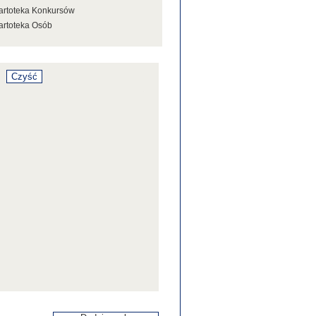
artoteka Konkursów
artoteka Osób
artoteka Stowarzyszeń
artoteka Tezaurusa
artoteka Wystaw
artoteka Źródeł