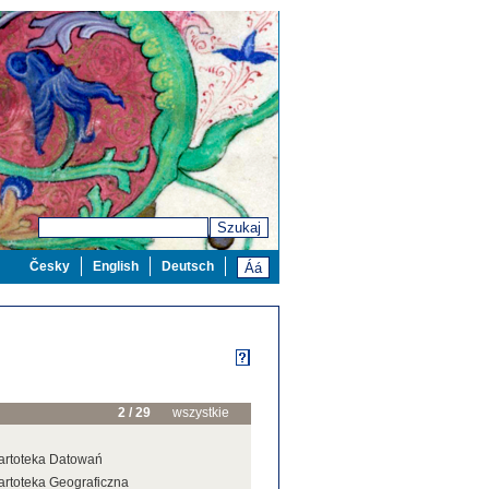
Szukaj
Česky
English
Deutsch
2 / 29
wszystkie
artoteka Datowań
artoteka Geograficzna