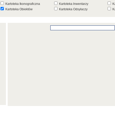
Kartoteka Ikonograficzna
Kartoteka Inwentarzy
K
Kartoteka Obiektów
Kartoteka Odsyłaczy
K
Kartoteka Punktów Mapowych
Kartoteka Stanowisk
K
Archeologicznych
K
Kartoteka Wydarzeń
Kartoteka Wydarzeń Inwentarza
K
Kartoteka Zespołów
Kartoteka Znaków, Stempli i Punc
K
Architektonicznych