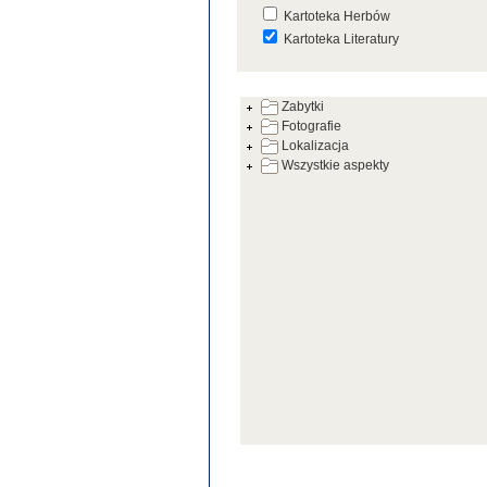
Kartoteka Herbów
Kartoteka Literatury
Kartoteka Prac Badawczych
Zabytki
Kartoteka Warsztatów
Fotografie
Kartoteka Zabytków
Lokalizacja
Wszystkie aspekty