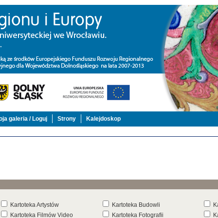
ja galeria / Loguj
Strony
Kalejdoskop
Kartoteka Artystów
Kartoteka Budowli
K
Kartoteka Filmów Video
Kartoteka Fotografii
K