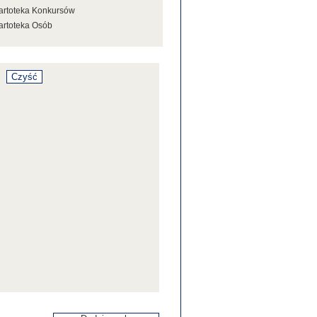
artoteka Konkursów
artoteka Osób
artoteka Stowarzyszeń
artoteka Tezaurusa
artoteka Wystaw
artoteka Źródeł