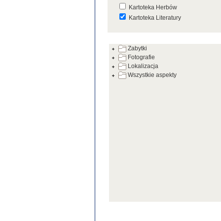
Kartoteka Herbów
Kartoteka Literatury
Kartoteka Prac Badawczych
Zabytki
Kartoteka Warsztatów
Fotografie
Kartoteka Zabytków
Lokalizacja
Wszystkie aspekty