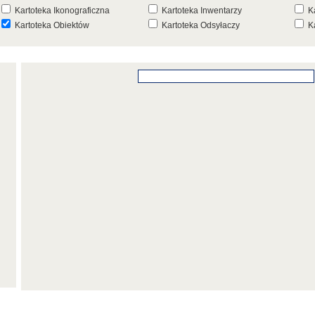
Kartoteka Ikonograficzna
Kartoteka Inwentarzy
K
Kartoteka Obiektów
Kartoteka Odsyłaczy
K
Kartoteka Punktów Mapowych
Kartoteka Stanowisk
K
Archeologicznych
K
Kartoteka Wydarzeń
Kartoteka Wydarzeń Inwentarza
K
Kartoteka Zespołów
Kartoteka Znaków, Stempli i Punc
K
Architektonicznych