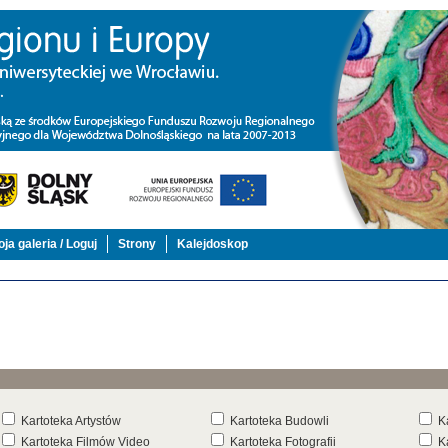
ja galeria / Loguj
Strony
Kalejdoskop
Kartoteka Artystów
Kartoteka Budowli
K
Kartoteka Filmów Video
Kartoteka Fotografii
K