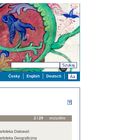
Szukaj
Česky
English
Deutsch
2 / 29
wszystkie
artoteka Datowań
artoteka Geograficzna