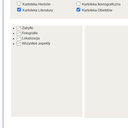
Kartoteka Herbów
Kartoteka Ikonograficzna
Kartoteka Literatury
Kartoteka Obiektów
Kartoteka Prac Badawczych
Kartoteka Punktów Mapowyc
Zabytki
Kartoteka Warsztatów
Kartoteka Wydarzeń
Fotografie
Kartoteka Zabytków
Kartoteka Zespołów
Lokalizacja
Architektonicznych
Wszystkie aspekty