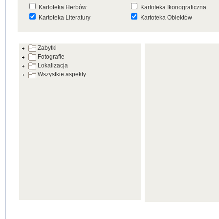
Kartoteka Herbów
Kartoteka Ikonograficzna
Kartoteka Literatury
Kartoteka Obiektów
Kartoteka Prac Badawczych
Kartoteka Punktów Mapowyc
Zabytki
Kartoteka Warsztatów
Kartoteka Wydarzeń
Fotografie
Kartoteka Zabytków
Kartoteka Zespołów
Lokalizacja
Architektonicznych
Wszystkie aspekty