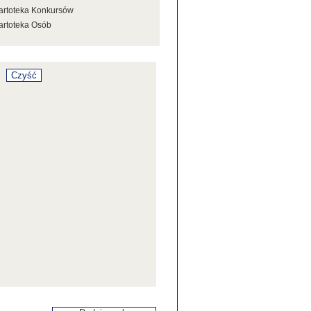
artoteka Konkursów
artoteka Osób
artoteka Stowarzyszeń
artoteka Tezaurusa
artoteka Wystaw
artoteka Źródeł