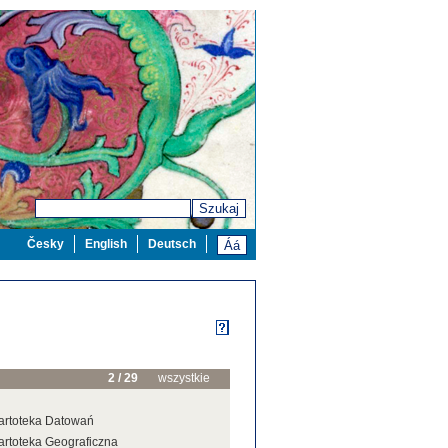
Szukaj
Česky
English
Deutsch
2 / 29
wszystkie
artoteka Datowań
artoteka Geograficzna