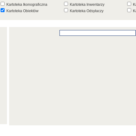
Kartoteka Ikonograficzna
Kartoteka Inwentarzy
K
Kartoteka Obiektów
Kartoteka Odsyłaczy
K
Kartoteka Punktów Mapowych
Kartoteka Stanowisk
K
Archeologicznych
K
Kartoteka Wydarzeń
Kartoteka Wydarzeń Inwentarza
K
Kartoteka Zespołów
Kartoteka Znaków, Stempli i Punc
K
Architektonicznych