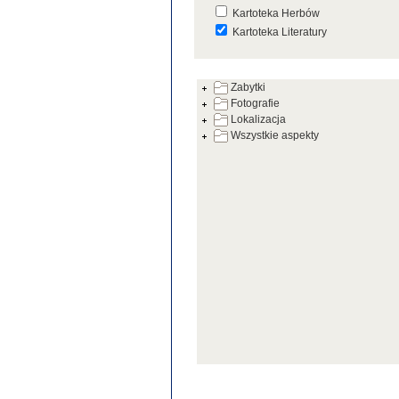
Kartoteka Herbów
Kartoteka Literatury
Kartoteka Prac Badawczych
Zabytki
Kartoteka Warsztatów
Fotografie
Kartoteka Zabytków
Lokalizacja
Wszystkie aspekty