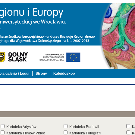
ja galeria / Loguj
Strony
Kalejdoskop
Kartoteka Artystów
Kartoteka Budowli
K
Kartoteka Filmów Video
Kartoteka Fotografii
K