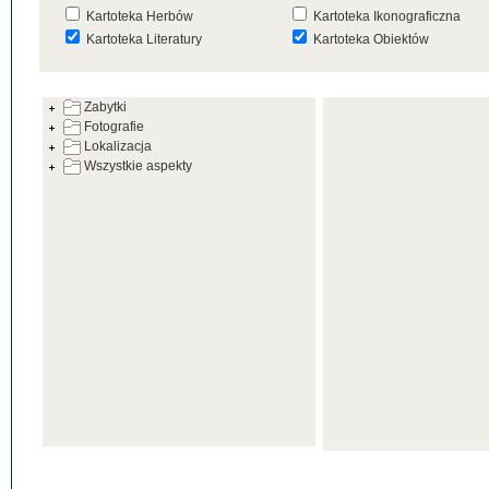
Kartoteka Herbów
Kartoteka Ikonograficzna
Kartoteka Literatury
Kartoteka Obiektów
Kartoteka Prac Badawczych
Kartoteka Punktów Mapowyc
Zabytki
Kartoteka Warsztatów
Kartoteka Wydarzeń
Fotografie
Kartoteka Zabytków
Kartoteka Zespołów
Lokalizacja
Architektonicznych
Wszystkie aspekty