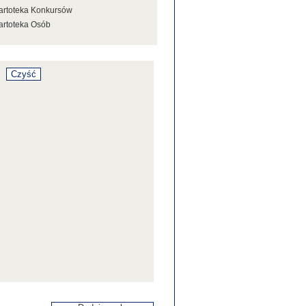
artoteka Konkursów
artoteka Osób
artoteka Stowarzyszeń
artoteka Tezaurusa
artoteka Wystaw
artoteka Źródeł