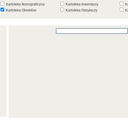
Kartoteka Ikonograficzna
Kartoteka Inwentarzy
K
Kartoteka Obiektów
Kartoteka Odsyłaczy
K
Kartoteka Punktów Mapowych
Kartoteka Stanowisk
K
Archeologicznych
K
Kartoteka Wydarzeń
Kartoteka Wydarzeń Inwentarza
K
Kartoteka Zespołów
Kartoteka Znaków, Stempli i Punc
K
Architektonicznych