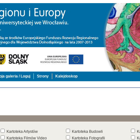
ja galeria / Loguj
Strony
Kalejdoskop
Kartoteka Artystów
Kartoteka Budowli
K
Kartoteka Filmów Video
Kartoteka Fotografii
K