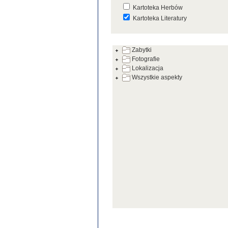
Kartoteka Herbów
Kartoteka Literatury
Kartoteka Prac Badawczych
Zabytki
Kartoteka Warsztatów
Fotografie
Kartoteka Zabytków
Lokalizacja
Wszystkie aspekty