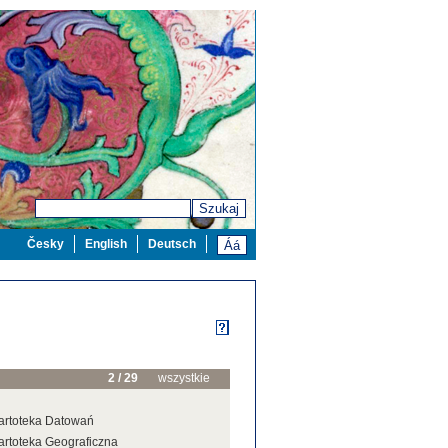
Szukaj
Česky
English
Deutsch
2 / 29
wszystkie
artoteka Datowań
artoteka Geograficzna