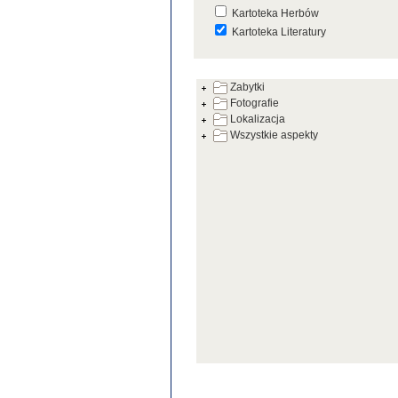
Kartoteka Herbów
Kartoteka Literatury
Kartoteka Prac Badawczych
Zabytki
Kartoteka Warsztatów
Fotografie
Kartoteka Zabytków
Lokalizacja
Wszystkie aspekty