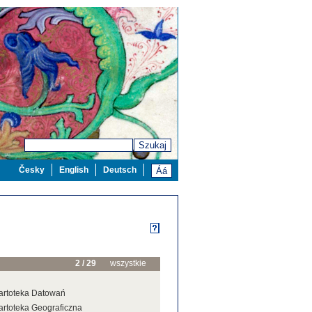
Szukaj
Česky
English
Deutsch
2 / 29
wszystkie
artoteka Datowań
artoteka Geograficzna