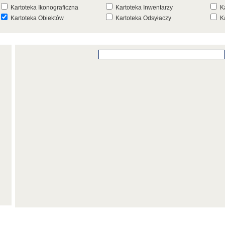
Kartoteka Ikonograficzna
Kartoteka Inwentarzy
K
Kartoteka Obiektów
Kartoteka Odsyłaczy
K
Kartoteka Punktów Mapowych
Kartoteka Stanowisk
K
Archeologicznych
K
Kartoteka Wydarzeń
Kartoteka Wydarzeń Inwentarza
K
Kartoteka Zespołów
Kartoteka Znaków, Stempli i Punc
K
Architektonicznych