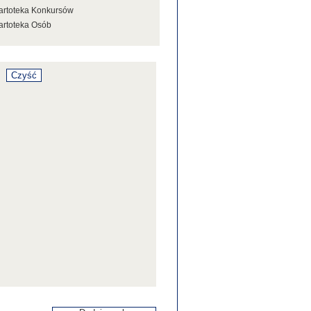
artoteka Konkursów
artoteka Osób
artoteka Stowarzyszeń
artoteka Tezaurusa
artoteka Wystaw
artoteka Źródeł