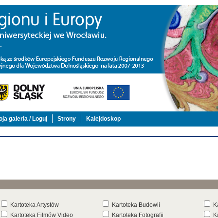
ja galeria / Loguj
Strony
Kalejdoskop
Kartoteka Artystów
Kartoteka Budowli
K
Kartoteka Filmów Video
Kartoteka Fotografii
K