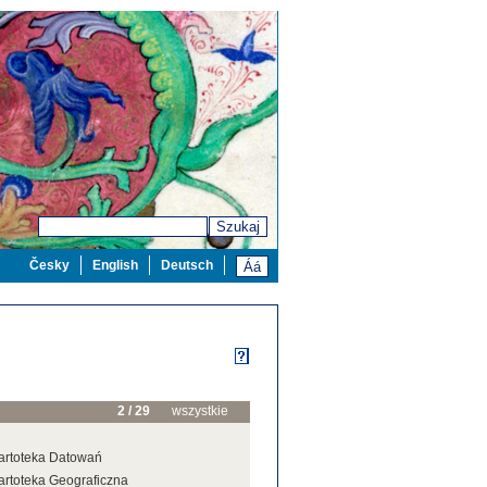
Szukaj
Česky
English
Deutsch
2 / 29
wszystkie
artoteka Datowań
artoteka Geograficzna