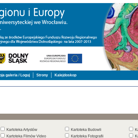
ja galeria / Loguj
Strony
Kalejdoskop
Kartoteka Artystów
Kartoteka Budowli
K
Kartoteka Filmów Video
Kartoteka Fotografii
K