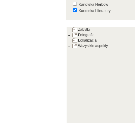
Kartoteka Herbów
Kartoteka Literatury
Kartoteka Prac Badawczych
Zabytki
Kartoteka Warsztatów
Fotografie
Kartoteka Zabytków
Lokalizacja
Wszystkie aspekty