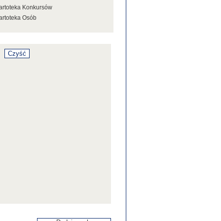
artoteka Konkursów
artoteka Osób
artoteka Stowarzyszeń
artoteka Tezaurusa
artoteka Wystaw
artoteka Źródeł