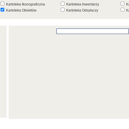
Kartoteka Ikonograficzna
Kartoteka Inwentarzy
K
Kartoteka Obiektów
Kartoteka Odsyłaczy
K
Kartoteka Punktów Mapowych
Kartoteka Stanowisk
K
Archeologicznych
K
Kartoteka Wydarzeń
Kartoteka Wydarzeń Inwentarza
K
Kartoteka Zespołów
Kartoteka Znaków, Stempli i Punc
K
Architektonicznych