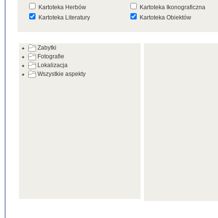
Kartoteka Herbów
Kartoteka Ikonograficzna
Kartoteka Literatury
Kartoteka Obiektów
Kartoteka Prac Badawczych
Kartoteka Punktów Mapowyc
Zabytki
Kartoteka Warsztatów
Kartoteka Wydarzeń
Fotografie
Kartoteka Zabytków
Kartoteka Zespołów
Lokalizacja
Architektonicznych
Wszystkie aspekty