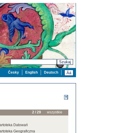
Szukaj
Česky
English
Deutsch
2 / 29
wszystkie
artoteka Datowań
artoteka Geograficzna