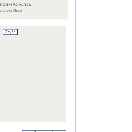
artoteka Konkursów
artoteka Osób
artoteka Stowarzyszeń
artoteka Tezaurusa
artoteka Wystaw
artoteka Źródeł