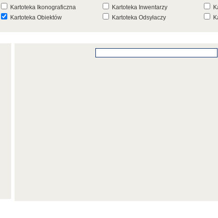
Kartoteka Ikonograficzna
Kartoteka Inwentarzy
K
Kartoteka Obiektów
Kartoteka Odsyłaczy
K
Kartoteka Punktów Mapowych
Kartoteka Stanowisk
K
Archeologicznych
K
Kartoteka Wydarzeń
Kartoteka Wydarzeń Inwentarza
K
Kartoteka Zespołów
Kartoteka Znaków, Stempli i Punc
K
Architektonicznych