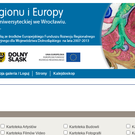
ja galeria / Loguj
Strony
Kalejdoskop
Kartoteka Artystów
Kartoteka Budowli
K
Kartoteka Filmów Video
Kartoteka Fotografii
K