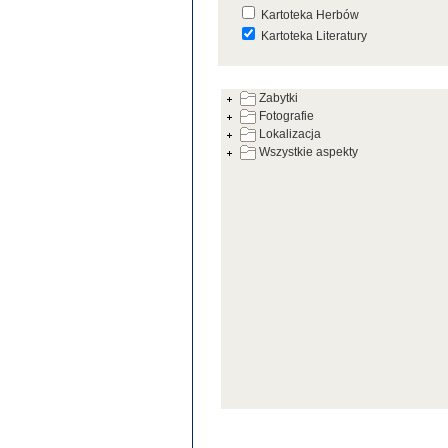
Kartoteka Herbów
Kartoteka Literatury
Kartoteka Prac Badawczych
Zabytki
Kartoteka Warsztatów
Fotografie
Kartoteka Zabytków
Lokalizacja
Wszystkie aspekty