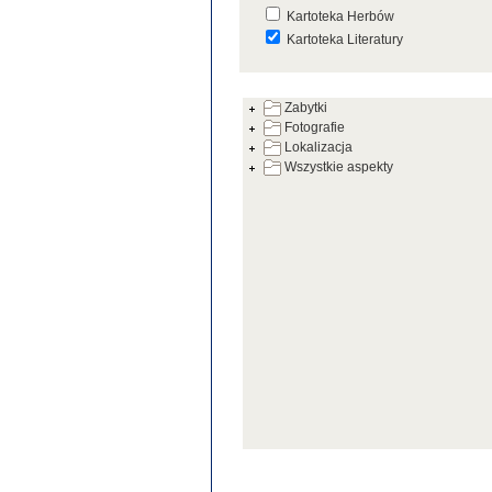
Kartoteka Herbów
Kartoteka Literatury
Kartoteka Prac Badawczych
Zabytki
Kartoteka Warsztatów
Fotografie
Kartoteka Zabytków
Lokalizacja
Wszystkie aspekty