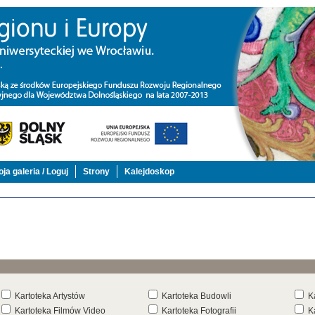
ja galeria / Loguj
Strony
Kalejdoskop
Kartoteka Artystów
Kartoteka Budowli
K
Kartoteka Filmów Video
Kartoteka Fotografii
K