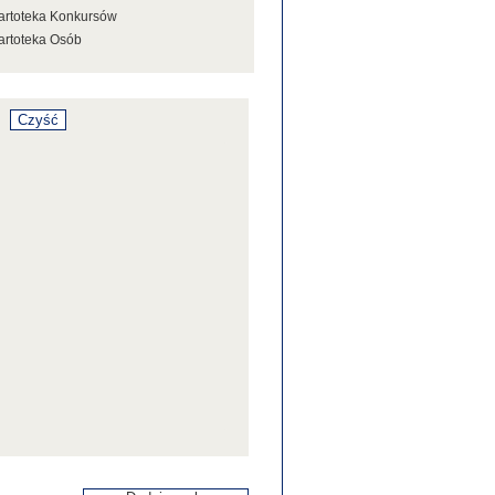
artoteka Konkursów
artoteka Osób
artoteka Stowarzyszeń
artoteka Tezaurusa
artoteka Wystaw
artoteka Źródeł