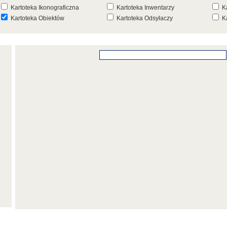
Kartoteka Ikonograficzna
Kartoteka Inwentarzy
K
Kartoteka Obiektów
Kartoteka Odsyłaczy
K
Kartoteka Punktów Mapowych
Kartoteka Stanowisk
K
Archeologicznych
K
Kartoteka Wydarzeń
Kartoteka Wydarzeń Inwentarza
K
Kartoteka Zespołów
Kartoteka Znaków, Stempli i Punc
K
Architektonicznych