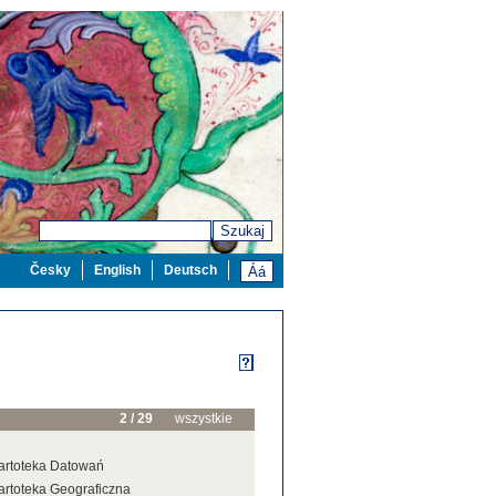
Szukaj
Česky
English
Deutsch
2 / 29
wszystkie
artoteka Datowań
artoteka Geograficzna