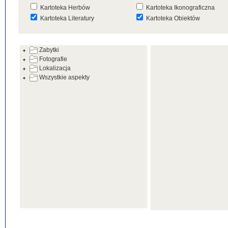
Kartoteka Herbów
Kartoteka Ikonograficzna
Kartoteka Literatury
Kartoteka Obiektów
Kartoteka Prac Badawczych
Kartoteka Punktów Mapowyc
Zabytki
Kartoteka Warsztatów
Kartoteka Wydarzeń
Fotografie
Kartoteka Zabytków
Kartoteka Zespołów
Lokalizacja
Architektonicznych
Wszystkie aspekty