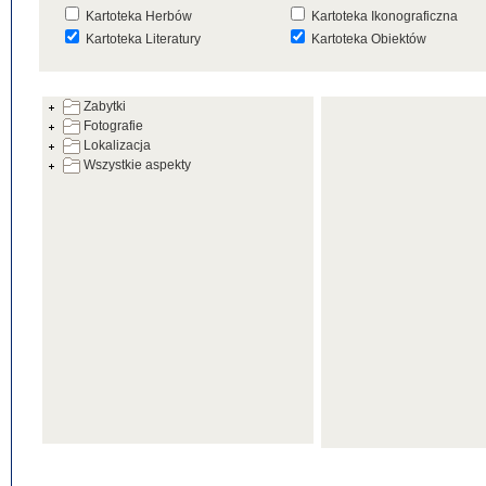
Kartoteka Herbów
Kartoteka Ikonograficzna
Kartoteka Literatury
Kartoteka Obiektów
Kartoteka Prac Badawczych
Kartoteka Punktów Mapowyc
Zabytki
Kartoteka Warsztatów
Kartoteka Wydarzeń
Fotografie
Kartoteka Zabytków
Kartoteka Zespołów
Lokalizacja
Architektonicznych
Wszystkie aspekty