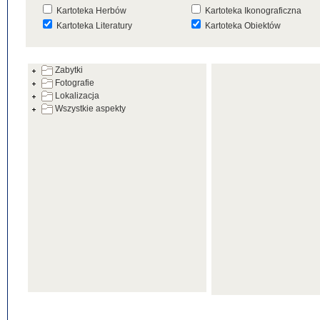
Kartoteka Herbów
Kartoteka Ikonograficzna
Kartoteka Literatury
Kartoteka Obiektów
Kartoteka Prac Badawczych
Kartoteka Punktów Mapowyc
Zabytki
Kartoteka Warsztatów
Kartoteka Wydarzeń
Fotografie
Kartoteka Zabytków
Kartoteka Zespołów
Lokalizacja
Architektonicznych
Wszystkie aspekty