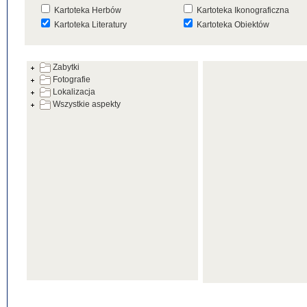
Kartoteka Herbów
Kartoteka Ikonograficzna
Kartoteka Literatury
Kartoteka Obiektów
Kartoteka Prac Badawczych
Kartoteka Punktów Mapowyc
Zabytki
Kartoteka Warsztatów
Kartoteka Wydarzeń
Fotografie
Kartoteka Zabytków
Kartoteka Zespołów
Lokalizacja
Architektonicznych
Wszystkie aspekty