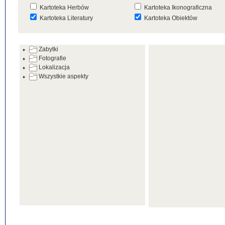
Kartoteka Herbów
Kartoteka Ikonograficzna
Kartoteka Literatury
Kartoteka Obiektów
Kartoteka Prac Badawczych
Kartoteka Punktów Mapowyc
Zabytki
Kartoteka Warsztatów
Kartoteka Wydarzeń
Fotografie
Kartoteka Zabytków
Kartoteka Zespołów
Lokalizacja
Architektonicznych
Wszystkie aspekty