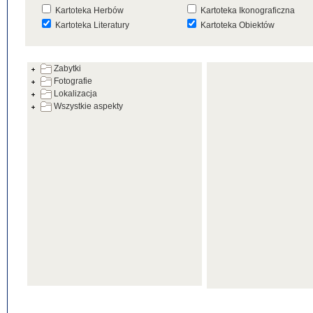
Kartoteka Herbów
Kartoteka Ikonograficzna
Kartoteka Literatury
Kartoteka Obiektów
Kartoteka Prac Badawczych
Kartoteka Punktów Mapowyc
Zabytki
Kartoteka Warsztatów
Kartoteka Wydarzeń
Fotografie
Kartoteka Zabytków
Kartoteka Zespołów
Lokalizacja
Architektonicznych
Wszystkie aspekty