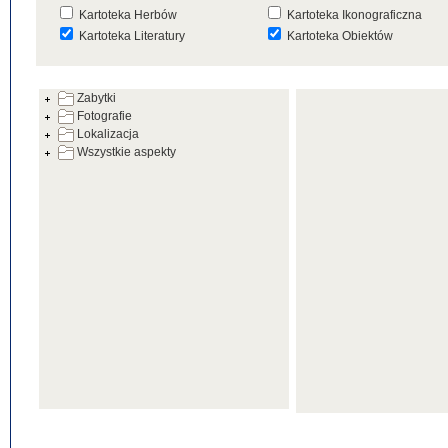
Kartoteka Herbów
Kartoteka Ikonograficzna
Kartoteka Literatury
Kartoteka Obiektów
Kartoteka Prac Badawczych
Kartoteka Punktów Mapowyc
Zabytki
Kartoteka Warsztatów
Kartoteka Wydarzeń
Fotografie
Kartoteka Zabytków
Kartoteka Zespołów
Lokalizacja
Architektonicznych
Wszystkie aspekty