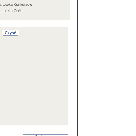
artoteka Konkursów
artoteka Osób
artoteka Stowarzyszeń
artoteka Tezaurusa
artoteka Wystaw
artoteka Źródeł