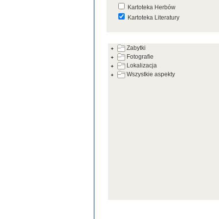
Kartoteka Herbów
Kartoteka Literatury
Kartoteka Prac Badawczych
Zabytki
Kartoteka Warsztatów
Fotografie
Kartoteka Zabytków
Lokalizacja
Wszystkie aspekty