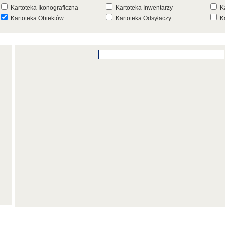
Kartoteka Ikonograficzna
Kartoteka Inwentarzy
K
Kartoteka Obiektów
Kartoteka Odsyłaczy
K
Kartoteka Punktów Mapowych
Kartoteka Stanowisk
K
Archeologicznych
K
Kartoteka Wydarzeń
Kartoteka Wydarzeń Inwentarza
K
Kartoteka Zespołów
Kartoteka Znaków, Stempli i Punc
K
Architektonicznych