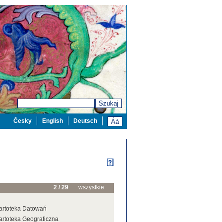
Szukaj
Česky
English
Deutsch
2 / 29
wszystkie
artoteka Datowań
artoteka Geograficzna