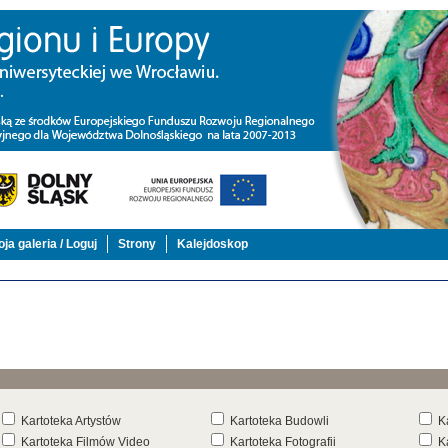
ja galeria / Loguj
Strony
Kalejdoskop
Kartoteka Artystów
Kartoteka Budowli
K
Kartoteka Filmów Video
Kartoteka Fotografii
K