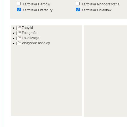
Kartoteka Herbów
Kartoteka Ikonograficzna
Kartoteka Literatury
Kartoteka Obiektów
Kartoteka Prac Badawczych
Kartoteka Punktów Mapowyc
Zabytki
Kartoteka Warsztatów
Kartoteka Wydarzeń
Fotografie
Kartoteka Zabytków
Kartoteka Zespołów
Lokalizacja
Architektonicznych
Wszystkie aspekty